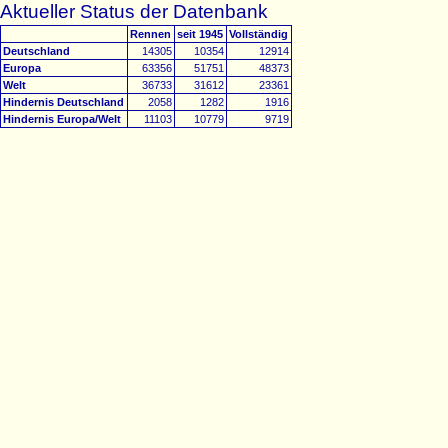
Aktueller Status der Datenbank
Rennen
seit 1945
Vollständig
Deutschland
14305
10354
12914
Europa
63356
51751
48373
Welt
36733
31612
23361
Hindernis Deutschland
2058
1282
1916
Hindernis Europa/Welt
11103
10779
9719